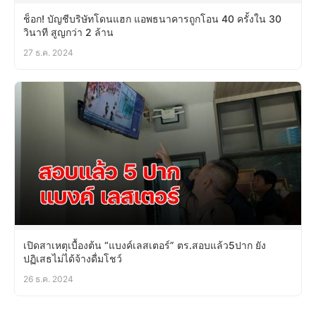
ช็อก! บัญชีบริษัทโดนแฮก แอพธนาคารถูกโอน 40 ครั้งใน 30
วินาที สูญกว่า 2 ล้าน
27 ธ.ค. 2024
เปิดสาเหตุเบื้องต้น “แบงค์เลสเตอร์” ตร.สอบแล้ว5ปาก ยัง
ปฏิเสธไม่ได้จ้างดื่มโชว์
26 ธ.ค. 2024