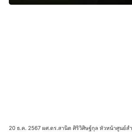
20 ธ.ค. 2567 ผศ.ดร.สานิต ศิริวิศิษฐ์กุล หัวหน้าศู