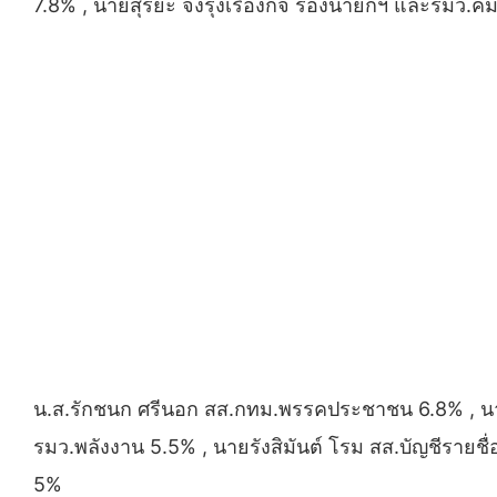
7.8% , นายสุริยะ จึงรุ่งเรืองกิจ รองนายกฯ และรมว.
น.ส.รักชนก ศรีนอก สส.กทม.พรรคประชาชน 6.8% , นาย
รมว.พลังงาน 5.5% , นายรังสิมันต์ โรม สส.บัญชีรายช
5%