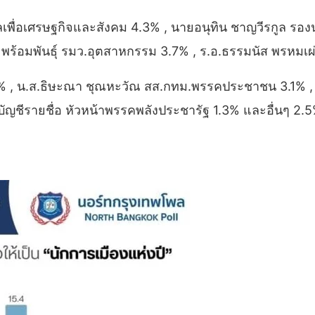
พื่อเศรษฐกิจและสังคม 4.3% , นายอนุทิน ชาญวีรกูล รอง
 พร้อมพันธุ์ รมว.อุตสาหกรรม 3.7% , ร.อ.ธรรมนัส พรหมเ
3.1% , น.ส.ธิษะณา ชุณหะวัณ สส.กทม.พรรคประชาชน 3.1%
บัญชีรายชื่อ หัวหน้าพรรคพลังประชารัฐ 1.3% และอื่นๆ 2.