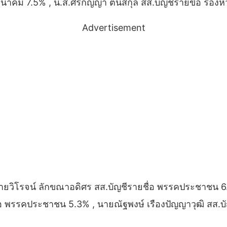
คมนาคม 7.5% , น.ส.ศิริกัญญา ตันสกุล สส.บัญชีรายขื่อ รอ
Advertisement
วิโรจน์ ลักขณาอดิศร สส.บัญชีรายชื่อ พรรคประชาชน 6.1%
ื่อ พรรคประชาชน 5.3% , นายณัฐพงษ์ เรืองปัญญาวุฒิ สส.