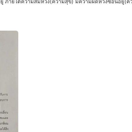
ู่ ภายใต้ความสมหวัง(ความสุข) มีความผิดหวังซ่อนอยู่(คว