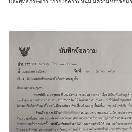
และพุทธภาษิตว่า “ภายใต้ความหนุ่ม มีความชราซ่อนอย