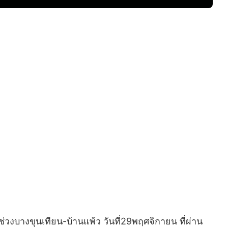
งบางขุนเทียน-บ้านแพ้ว วันที่29พฤศจิกายน ที่ผ่าน