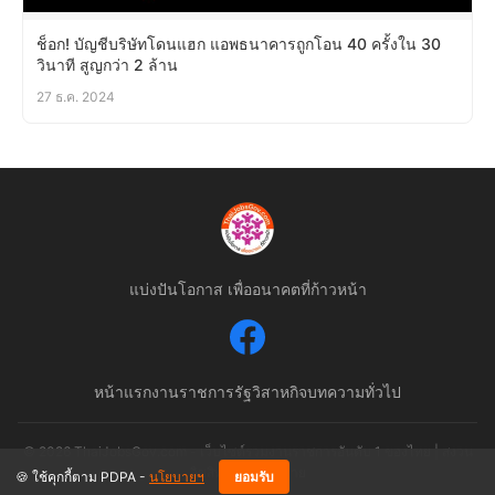
ช็อก! บัญชีบริษัทโดนแฮก แอพธนาคารถูกโอน 40 ครั้งใน 30
วินาที สูญกว่า 2 ล้าน
27 ธ.ค. 2024
แบ่งปันโอกาส เพื่ออนาคตที่ก้าวหน้า
หน้าแรก
งานราชการ
รัฐวิสาหกิจ
บทความทั่วไป
© 2026 ThaiJobsGov.com - เว็บไซต์รวมงานราชการอันดับ 1 ของไทย | สงวน
ลิขสิทธิ์ตามกฎหมาย
🍪 ใช้คุกกี้ตาม PDPA -
นโยบายฯ
ยอมรับ