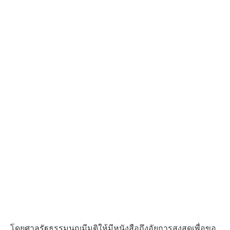
โดยศาลรัฐธรรมนูญมีมติให้มีหนังสือถึงอัยการสูงสุดเพื่อขอ