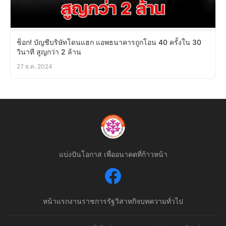
ช็อก! บัญชีบริษัทโดนแฮก แอพธนาคารถูกโอน 40 ครั้งใน 30
วินาที สูญกว่า 2 ล้าน
27 ธ.ค. 2024
แบ่งปันโอกาส เพื่ออนาคตที่ก้าวหน้า
หน้าแรก
งานราชการ
รัฐวิสาหกิจ
บทความทั่วไป