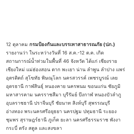
12 ตุลาคม
กรมป้องกันและบรรเทาสาธารณภัย (ปภ.)
รายงานว่า ในระหว่างวันที่ 16 ส.ค.-12 ต.ค. เกิด
สถานการณ์น้ำท่วมในพื้นที่ 46 จังหวัด ได้แก่ เชียงราย
เชียงใหม่ แม่ฮ่องสอน ตาก พะเยา น่าน ลำพูน ลำปาง แพร่
อุตรดิตถ์ สุโขทัย พิษณุโลก นครสวรรค์ เพชรบูรณ์ เลย
อุดรธานี กาฬสินธุ์ หนองคาย นครพนม ขอนแก่น ชัยภูมิ
มหาสารคาม นครราชสีมา บุรีรัมย์ บึงกาฬ หนองบัวลำภู
อุบลราชธานี ปราจีนบุรี ชัยนาท สิงห์บุรี สุพรรณบุรี
อ่างทอง พระนครศรีอยุธยา นครปฐม ปทุมธานี ระยอง
ชุมพร สุราษฎร์ธานี ภูเก็ต ยะลา นครศรีธรรมราช พังงา
กระบี่ ตรัง สตูล และสงขลา