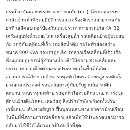
กรมป้องกันและบรรเทาสาธารณภัย (ปภ.) ได้ระดมสรรพ
กำลังเจ้าหน้าที่ชุดปฏิบัติการและเครื่องจักรกลสาธารณภัย
อาทิ เฮลิคอปเตอร์ป้องกันและบรรเทาสาธารณภัย KA-32
เครื่องสูบส่งน้ำระยะไกล เครื่องสูบน้ำ รถเคลื่อนย้ายผู้ประสบ
ภัย รถกู้ภัยเคลื่อนที่เร็ว รถผลิตน้ำดื่ม รถไฟฟ้าส่องสว่าง
ขนาด 200 KVA รถบรรทุกเล็ก รถลากเรือเคลื่อนที่เร็ว เรือ
ท้องแบน อุปกรณ์กู้ภัยทางน้ำ เข้าให้ความช่วยเหลือและ
บรรเทาความเดือดร้อนของประชาชนในพื้นที่ที่เกิด
สถานการณ์ภัย รวมถึงนำรถขุดตักไฮดรอลิกยกสูง รถตักล้อ
ยางอเนกประสงค์ รถขุดล้อยางกู้ภัยปรับฐานล้อ รถตีน
ตะขาบ รถบรรทุกเทท้าย รถขุดตักไฮดรอลิกแขนยาว เร่งขุด
ตักขนย้ายดินโคลน เศษวัสดุ สิ่งปรักหักพัง พร้อมทั้งปรับ
เกลี่ยถนน เส้นทางสัญจร ฟื้นฟูถนนหนทาง อาคารบ้านเรือน
ในพื้นที่ที่สถานการณ์คลี่คลายแล้วเพื่อให้ประชาชนสามารถ
กลับมาใช้ชีวิตได้ตามปกติโดยเร็วที่สุด