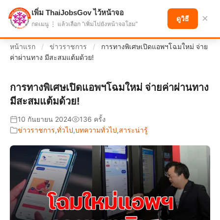
เพิ่ม ThaiJobsGov ไว้หน้าจอ
แบ่งปันโอกาส เพื่ออนาคตที่ก้าวหน้า
×
ดูวิธี
กดเมนู ⋮ แล้วเลือก "เพิ่มไปยังหน้าจอโฮม"
หน้าแรก
/
ข่าวราชการ
/
การทางพิเศษเปิดแอพฯโฉมใหม่ จ่าย
ค่าผ่านทาง มีสะสมแต้มด้วย!
การทางพิเศษเปิดแอพฯโฉมใหม่ จ่ายค่าผ่านทาง
มีสะสมแต้มด้วย!
10 กันยายน 2024
136 ครั้ง
ข่าวราชการ
,
ทั่วไป
,
บทความทั่วไป
,
สาระน่ารู้