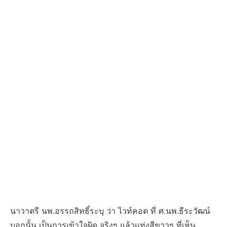
นาวาตรี นพ.อรรถสิทธิ์ระบุ ว่า ไวท์คอต ที่ ศ.นพ.ธีระวัฒน์
บอกนั้น เป็นการเข้าใจผิด จริงๆ แล้วแท่งสีขาวๆ ที่เห็น