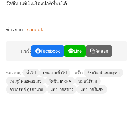
วัคซีน แต่เป็นเรื่องปกติที่พบได้
ข่าวจาก :
sanook
แชร์:
Facebook
Line
คัดลอก
หมวดหมู่:
แท็ก:
ทั่วไป
บทความทั่วไป
ธีระวัฒน์ เหมะจุฑา
รพ.ภูมิพลอดุลยเดช
วัคซีน mRNA
หมอนิติเวช
อรรถสิทธิ์ ดุลอำนวย
แท่งย้วยสีขาว
แท่งย้วยในศพ