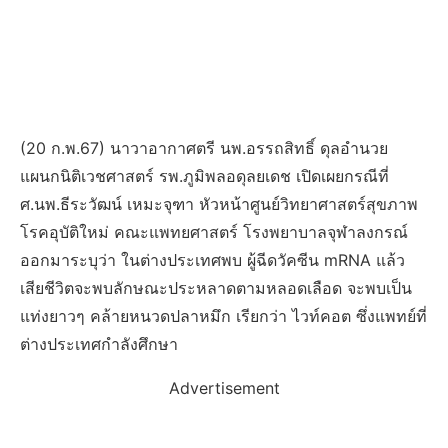
(20 ก.พ.67) นาวาอากาศตรี นพ.อรรถสิทธิ์ ดุลอำนวย
แผนกนิติเวชศาสตร์ รพ.ภูมิพลอดุลยเดช เปิดเผยกรณีที่
ศ.นพ.ธีระวัฒน์ เหมะจุฑา หัวหน้าศูนย์วิทยาศาสตร์สุขภาพ
โรคอุบัติใหม่ คณะแพทยศาสตร์ โรงพยาบาลจุฬาลงกรณ์
ออกมาระบุว่า ในต่างประเทศพบ ผู้ฉีดวัคซีน mRNA แล้ว
เสียชีวิตจะพบลักษณะประหลาดตามหลอดเลือด จะพบเป็น
แท่งยาวๆ คล้ายหนวดปลาหมึก เรียกว่า ไวท์คอต ซึ่งแพทย์ที่
ต่างประเทศกำลังศึกษา
Advertisement