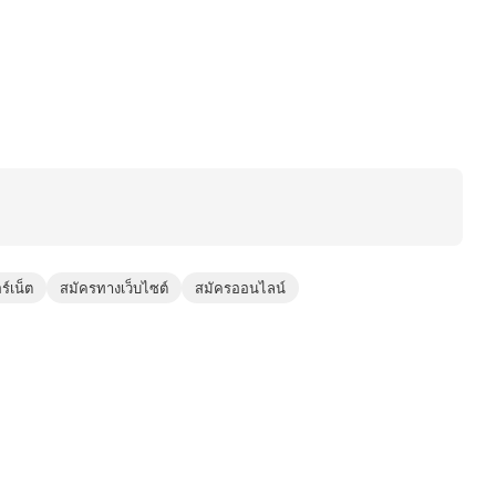
์เน็ต
สมัครทางเว็บไซต์
สมัครออนไลน์