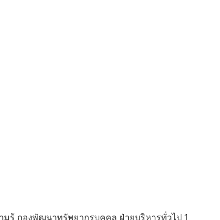
รู้ กองพัฒนาทรัพยากรบุคคล ฝ่ายบริหารทั่วไป 1