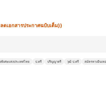
น์โหลดเอกสารประกาศฉบับเต็ม))
งพิเศษแห่งประเทศไทย
ป.ตรี
ปริญญาตรี
วุฒิ ป.ตรี
สมัครทางอินเทอร