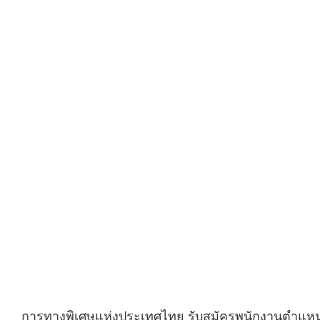
การทางพิเศษแห่งประเทศไทย รับสมัครพนักงานตำแหน่ง