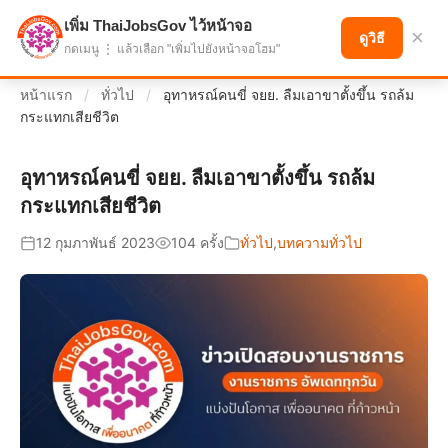
เพิ่ม ThaiJobsGov ไว้หน้าจอ
แบ่งปันโอกาส เพื่ออนาคตที่ก้าวหน้า
×
ดูวิธี
กดเมนู ⋮ แล้วเลือก "เพิ่มไปยังหน้าจอโฮม"
หน้าแรก
/
ทั่วไป
/
อุทาหรณ์คนขี่ จยย. ลืมเอาขาตั้งขึ้น รถล้ม
กระแทกเสียชีวิต
อุทาหรณ์คนขี่ จยย. ลืมเอาขาตั้งขึ้น รถล้ม
กระแทกเสียชีวิต
12 กุมภาพันธ์ 2023
104 ครั้ง
ทั่วไป
,
บทความทั่วไป