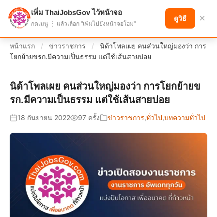
เพิ่ม ThaiJobsGov ไว้หน้าจอ
แบ่งปันโอกาส เพื่ออนาคตที่ก้าวหน้า
×
ดูวิธี
กดเมนู ⋮ แล้วเลือก "เพิ่มไปยังหน้าจอโฮม"
หน้าแรก
/
ข่าวราชการ
/
นิด้าโพลเผย คนส่วนใหญ่มองว่า การ
โยกย้ายขรก.มีความเป็นธรรม แต่ใช้เส้นสายบ่อย
นิด้าโพลเผย คนส่วนใหญ่มองว่า การโยกย้ายข
รก.มีความเป็นธรรม แต่ใช้เส้นสายบ่อย
18 กันยายน 2022
97 ครั้ง
ข่าวราชการ
,
ทั่วไป
,
บทความทั่วไป