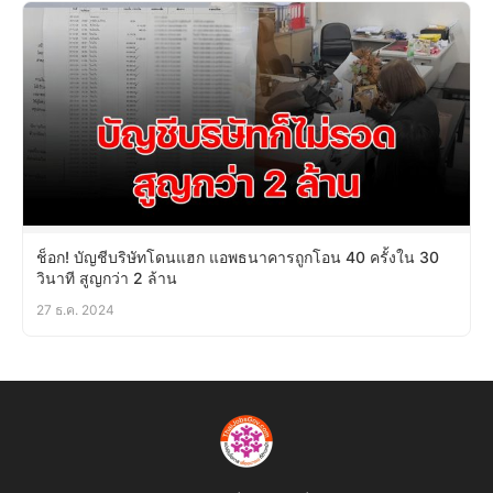
ช็อก! บัญชีบริษัทโดนแฮก แอพธนาคารถูกโอน 40 ครั้งใน 30
วินาที สูญกว่า 2 ล้าน
27 ธ.ค. 2024