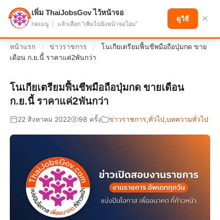
เพิ่ม ThaiJobsGov ไว้หน้าจอ
แบ่งปันโอกาส เพื่ออนาคตที่ก้าวหน้า
×
ดูวิธี
กดเมนู ⋮ แล้วเลือก "เพิ่มไปยังหน้าจอโฮม"
หน้าแรก
/
ข่าวราชการ
/
โนเกียเตรียมฟื้นชีพมือถือปุ่มกด ขาย
เดือน ก.ย.นี้ ราคาแค่2พันกว่า
โนเกียเตรียมฟื้นชีพมือถือปุ่มกด ขายเดือน
ก.ย.นี้ ราคาแค่2พันกว่า
22 สิงหาคม 2022
98 ครั้ง
ข่าวราชการ
,
ทั่วไป
,
บทความทั่วไป