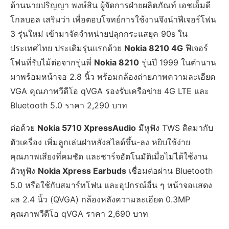
ด้านนายปริญญา พงษ์สิน ผู้จัดการฝ่ายผลิตภัณท์ เอชเอ็มดี
โกลบอล เสริมว่า เพื่อตอบโจทย์การใช้งานจึงนำฟีเจอร์โฟน
3 รุ่นใหม่ เข้ามาจัดจำหน่ายปลุกกระแสยุค 90s ใน
ประเทศไทย ประเดิมรุ่นแรกด้วย
Nokia 8210 4G
ฟีเจอร์
โฟนที่รับไม้ต่อจากรุ่นพี่
Nokia 8210
รุ่นปี 1999 ในตำนาน
มาพร้อมหน้าจอ 2.8 นิ้ว พร้อมกล้องถ่ายภาพความละเอียด
VGA คุณภาพวีดีโอ qVGA รองรับเครือข่าย 4G LTE และ
Bluetooth 5.0 ราคา 2,290 บาท
ต่อด้วย
Nokia 5710 XpressAudio
มีหูฟัง TWS ติดมากับ
ตัวเครื่อง เพิ่มลูกเล่นฝาหลังสไลด์ขึ้น-ลง หยิบใช้ง่าย
คุณภาพเสียงที่คมชัด และชาร์จอัตโนมัติเมื่อไม่ได้ใช้งาน
ตัวหูฟัง
Nokia Xpress Earbuds
เชื่อมต่อผ่าน Bluetooth
5.0 หรือใช้กับสมาร์ทโฟน และอุปกรณ์อื่น ๆ หน้าจอแสดง
ผล 2.4 นิ้ว (QVGA) กล้องหลังความละเอียด 0.3MP
คุณภาพวีดีโอ qVGA ราคา 2,690 บาท