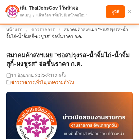
เพิ่ม ThaiJobsGov ไว้หน้าจอ
แบ่งปันโอกาส เพื่ออนาคตที่ก้าวหน้า
×
ดูวิธี
กดเมนู ⋮ แล้วเลือก "เพิ่มไปยังหน้าจอโฮม"
หน้าแรก
/
ข่าวราชการ
/
สมาคมค้าส่งฯเผย “ซอสปรุงรส-น้ำ
จิ้มไก่-น้ำจิ้มสุกี้-ผงชูรส” จ่อขึ้นราคา ก.ค.
สมาคมค้าส่งฯเผย “ซอสปรุงรส-น้ำจิ้มไก่-น้ำจิ้ม
สุกี้-ผงชูรส” จ่อขึ้นราคา ก.ค.
14 มิถุนายน 2022
112 ครั้ง
ข่าวราชการ
,
ทั่วไป
,
บทความทั่วไป