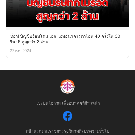
ช็อก! บัญชีบริษัทโดนแฮก แอพธนาคารถูกโอน 40 ครั้งใน 30
วินาที สูญกว่า 2 ล้าน
27 ธ.ค. 2024
แบ่งปันโอกาส เพื่ออนาคตที่ก้าวหน้า
หน้าแรก
งานราชการ
รัฐวิสาหกิจ
บทความทั่วไป