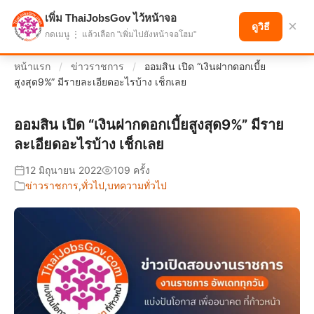
เพิ่ม ThaiJobsGov ไว้หน้าจอ
แบ่งปันโอกาส เพื่ออนาคตที่ก้าวหน้า
×
ดูวิธี
กดเมนู ⋮ แล้วเลือก "เพิ่มไปยังหน้าจอโฮม"
หน้าแรก
/
ข่าวราชการ
/
ออมสิน เปิด “เงินฝากดอกเบี้ย
สูงสุด9%” มีรายละเอียดอะไรบ้าง เช็กเลย
ออมสิน เปิด “เงินฝากดอกเบี้ยสูงสุด9%” มีราย
ละเอียดอะไรบ้าง เช็กเลย
12 มิถุนายน 2022
109 ครั้ง
ข่าวราชการ
,
ทั่วไป
,
บทความทั่วไป