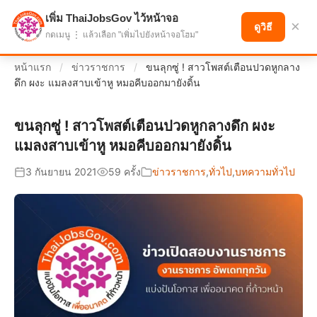
เพิ่ม ThaiJobsGov ไว้หน้าจอ
แบ่งปันโอกาส เพื่ออนาคตที่ก้าวหน้า
×
ดูวิธี
กดเมนู ⋮ แล้วเลือก "เพิ่มไปยังหน้าจอโฮม"
หน้าแรก
/
ข่าวราชการ
/
ขนลุกซู่ ! สาวโพสต์เตือนปวดหูกลาง
ดึก ผงะ แมลงสาบเข้าหู หมอคีบออกมายังดิ้น
ขนลุกซู่ ! สาวโพสต์เตือนปวดหูกลางดึก ผงะ
แมลงสาบเข้าหู หมอคีบออกมายังดิ้น
3 กันยายน 2021
59 ครั้ง
ข่าวราชการ
,
ทั่วไป
,
บทความทั่วไป