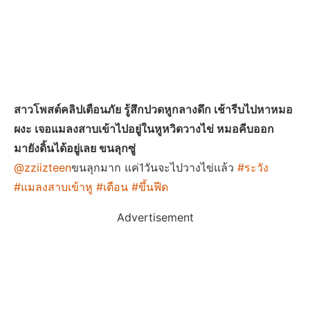
สาวโพสต์คลิปเตือนภัย รู้สึกปวดหูกลางดึก เช้ารีบไปหาหมอ
ผงะ เจอแมลงสาบเข้าไปอยู่ในหูหวิดวางไข่ หมอคีบออก
มายังดิ้นได้อยู่เลย ขนลุกซู่
@zziizteen
ขนลุกมาก แค่1วันจะไปวางไข่แล้ว
#ระวัง
#แมลงสาบเข้าหู
#เตือน
#ขึ้นฟีด
Advertisement