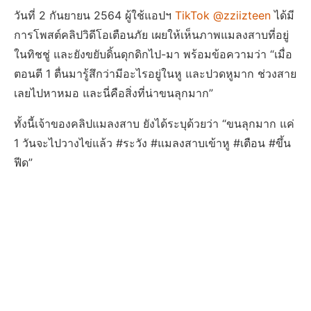
วันที่ 2 กันยายน 2564 ผู้ใช้แอปฯ
TikTok @zziizteen
ได้มี
การโพสต์คลิปวิดีโอเตือนภัย เผยให้เห็นภาพแมลงสาบที่อยู่
ในทิชชู่ และยังขยับดิ้นดุกดิกไป-มา พร้อมข้อความว่า “เมื่อ
ตอนตี 1 ตื่นมารู้สึกว่ามีอะไรอยู่ในหู และปวดหูมาก ช่วงสาย
เลยไปหาหมอ และนี่คือสิ่งที่น่าขนลุกมาก”
ทั้งนี้เจ้าของคลิปแมลงสาบ ยังได้ระบุด้วยว่า “ขนลุกมาก แค่
1 วันจะไปวางไข่แล้ว #ระวัง #แมลงสาบเข้าหู #เตือน #ขึ้น
ฟีด”