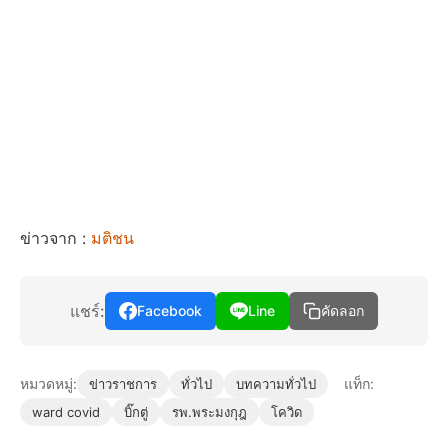
ข่าวจาก :
มติชน
แชร์:
Facebook
Line
คัดลอก
หมวดหมู่:
แท็ก:
ข่าวราชการ
ทั่วไป
บทความทั่วไป
ward covid
บิ๊กตู่
รพ.พระมงกุฎ
โควิด