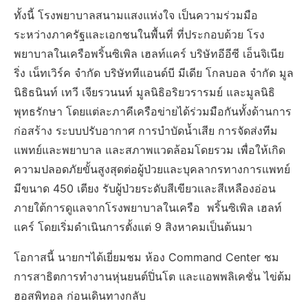
ทั้งนี้ โรงพยาบาลสนามแสงแห่งใจ เป็นความร่วมมือ
ระหว่างภาครัฐและเอกชนในพื้นที่ ที่ประกอบด้วย โรง
พยาบาลในเครือพริ้นซิเพิล เฮลท์แคร์ บริษัทอีอีซี เอ็นจิเนีย
ริ่ง เน็ทเวิร์ค จำกัด บริษัททีแอนด์บี มีเดีย โกลบอล จำกัด มูล
นิธิธนินท์ เทวี เจียรวนนท์ มูลนิธิอริยวรารมย์ และมูลนิธิ
พุทธรักษา โดยแต่ละภาคีเครือข่ายได้ร่วมมือกันทั้งด้านการ
ก่อสร้าง ระบบปรับอากาศ การบำบัดน้ำเสีย การจัดส่งทีม
แพทย์และพยาบาล และสภาพแวดล้อมโดยรวม เพื่อให้เกิด
ความปลอดภัยขั้นสูงสุดต่อผู้ป่วยและบุคลากรทางการแพทย์
มีขนาด 450 เตียง รับผู้ป่วยระดับสีเขียวและสีเหลืองอ่อน
ภายใต้การดูแลจากโรงพยาบาลในเครือ พริ้นซิเพิล เฮลท์
แคร์ โดยเริ่มดำเนินการตั้งแต่ 9 สิงหาคมเป็นต้นมา
โอกาสนี้ นายกฯได้เยี่ยมชม ห้อง Command Center ชม
การสาธิตการทำงานหุ่นยนต์ปิ่นโต และแอพพลิเคชั่น ไข่ต้ม
ฮอสพิทอล ก่อนเดินทางกลับ