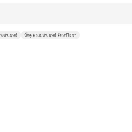
วงประยุทธ์
บิ๊กตู่ พล.อ.ประยุทธ์ จันทร์โอชา