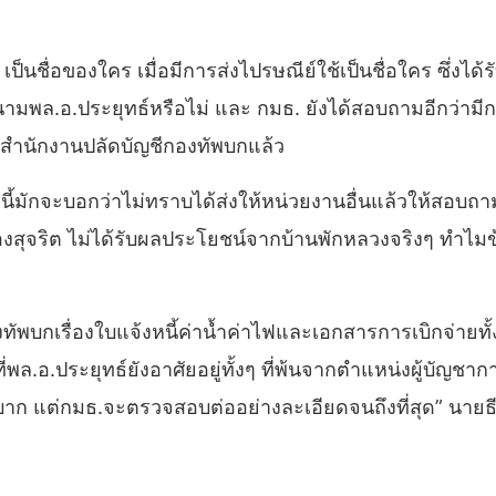
เป็นชื่อของใคร เมื่อมีการส่งไปรษณีย์ใช้เป็นชื่อใคร ซึ่ง
นามพล.อ.ประยุทธ์หรือไม่ และ กมธ. ยังได้สอบถามอีกว่ามีก
ังสำนักงานปลัดบัญชีกองทัพบกแล้ว
งนี้มักจะบอกว่าไม่ทราบได้ส่งให้หน่วยงานอื่นแล้วให้สอบถ
สุจริต ไม่ได้รับผลประโยชน์จากบ้านพักหลวงจริงๆ ทำไมข้าร
ัพบกเรื่องใบแจ้งหนี้ค่าน้ำค่าไฟและเอกสารการเบิกจ่ายทั
่ที่พล.อ.ประยุทธ์ยังอาศัยอยู่ทั้งๆ ที่พ้นจากตำแหน่งผู้บ
 แต่กมธ.จะตรวจสอบต่ออย่างละเอียดจนถึงที่สุด” นายธีร