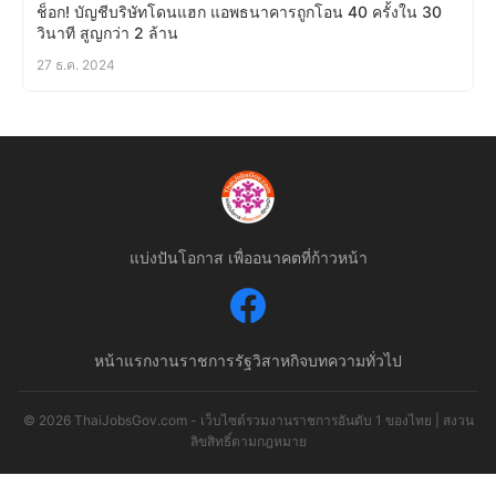
ช็อก! บัญชีบริษัทโดนแฮก แอพธนาคารถูกโอน 40 ครั้งใน 30
วินาที สูญกว่า 2 ล้าน
27 ธ.ค. 2024
แบ่งปันโอกาส เพื่ออนาคตที่ก้าวหน้า
หน้าแรก
งานราชการ
รัฐวิสาหกิจ
บทความทั่วไป
© 2026 ThaiJobsGov.com - เว็บไซต์รวมงานราชการอันดับ 1 ของไทย | สงวน
ลิขสิทธิ์ตามกฎหมาย