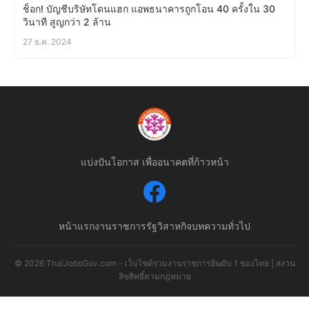
ช็อก! บัญชีบริษัทโดนแฮก แอพธนาคารถูกโอน 40 ครั้งใน 30
วินาที สูญกว่า 2 ล้าน
27 ธ.ค. 2024
แบ่งปันโอกาส เพื่ออนาคตที่ก้าวหน้า
หน้าแรก
งานราชการ
รัฐวิสาหกิจ
บทความทั่วไป
© 2026 ThaiJobsGov.com - เว็บไซต์รวมงานราชการอันดับ 1 ของไทย | สงวน
ลิขสิทธิ์ตามกฎหมาย