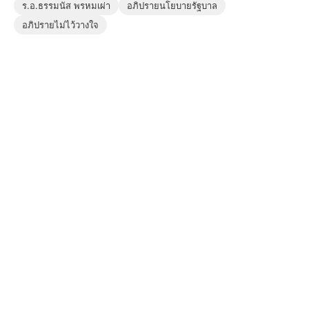
ร.อ.ธรรมนัส พรหมเผ่า
อภิปรายนโยบายรัฐบาล
อภิปรายไม่ไว้วางใจ