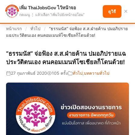
เพิ่ม ThaiJobsGov ไว้หน้าจอ
แบ่งปันโอกาส เพื่ออนาคตที่ก้าวหน้า
×
ดูวิธี
กดเมนู ⋮ แล้วเลือก "เพิ่มไปยังหน้าจอโฮม"
หน้าแรก
/
ทั่วไป
/
“ธรรมนัส” จ่อฟ้อง ส.ส.ฝ่ายค้าน ปมอภิปราย
แฉประวัติตนเอง คนคอมเมนท์โซเชียลก็โดนด้วย!
“ธรรมนัส” จ่อฟ้อง ส.ส.ฝ่ายค้าน ปมอภิปรายแฉ
ประวัติตนเอง คนคอมเมนท์โซเชียลก็โดนด้วย!
27 กุมภาพันธ์ 2020
105 ครั้ง
ทั่วไป
,
บทความทั่วไป