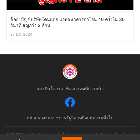
ช็อก! บัญชีบริษัทโดนแฮก แอพธนาคารถูกโอน 40 ครั้งใน 30
วินาที สูญกว่า 2 ล้าน
27 ธ.ค. 2024
แบ่งปันโอกาส เพื่ออนาคตที่ก้าวหน้า
หน้าแรก
งานราชการ
รัฐวิสาหกิจ
บทความทั่วไป
© 2026 ThaiJobsGov.com - เว็บไซต์รวมงานราชการอันดับ 1 ของไทย | สงวน