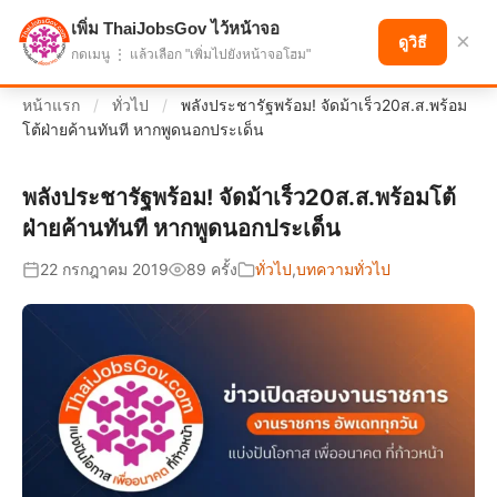
เพิ่ม ThaiJobsGov ไว้หน้าจอ
แบ่งปันโอกาส เพื่ออนาคตที่ก้าวหน้า
×
ดูวิธี
กดเมนู ⋮ แล้วเลือก "เพิ่มไปยังหน้าจอโฮม"
หน้าแรก
/
ทั่วไป
/
พลังประชารัฐพร้อม! จัดม้าเร็ว20ส.ส.พร้อม
โต้ฝ่ายค้านทันที หากพูดนอกประเด็น
พลังประชารัฐพร้อม! จัดม้าเร็ว20ส.ส.พร้อมโต้
ฝ่ายค้านทันที หากพูดนอกประเด็น
22 กรกฎาคม 2019
89 ครั้ง
ทั่วไป
,
บทความทั่วไป