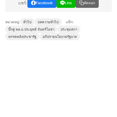
แชร์:
Facebook
Line
คัดลอก
หมวดหมู่:
แท็ก:
ทั่วไป
บทความทั่วไป
บิ๊กตู่ พล.อ.ประยุทธ์ จันทร์โอชา
ประชุมสภา
พรรคพลังประชารัฐ
อภิปรายนโยบายรัฐบาล