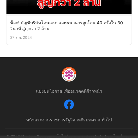
ช็อก! บัญชีบริษัทโดนแฮก แอพธนาคารถูกโอน 40 ครั้งใน 30
วินาที สูญกว่า 2 ล้าน
27 ธ.ค. 2024
แบ่งปันโอกาส เพื่ออนาคตที่ก้าวหน้า
หน้าแรก
งานราชการ
รัฐวิสาหกิจ
บทความทั่วไป
© 2026 ThaiJobsGov.com - เว็บไซต์รวมงานราชการอันดับ 1 ของไทย | สงวน