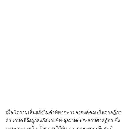
เมื่อมีความเห็นแย้งในคำพิพากษาขององค์คณะในศาลฎีกา
สำนวนคดีจึงถูกส่งถึงนายชีพ จุลมนต์ ประธานศาลฎีกา ซึ่ง
ประธานศาลฎีกาต้องการให้เกิดความรอบคอบ จึงนัดที่