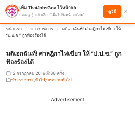
เพิ่ม ThaiJobsGov ไว้หน้าจอ
แบ่งปันโอกาส เพื่ออนาคตที่ก้าวหน้า
×
ดูวิธี
กดเมนู ⋮ แล้วเลือก "เพิ่มไปยังหน้าจอโฮม"
หน้าแรก
/
ข่าวราชการ
/
มติเอกฉันท์! ศาลฎีกาไฟเขียว ให้
“ป.ป.ช.” ถูกฟ้องร้องได้
มติเอกฉันท์! ศาลฎีกาไฟเขียว ให้ “ป.ป.ช.” ถูก
ฟ้องร้องได้
12 กรกฎาคม 2019
88 ครั้ง
ข่าวราชการ
,
ทั่วไป
,
บทความทั่วไป
Advertisement