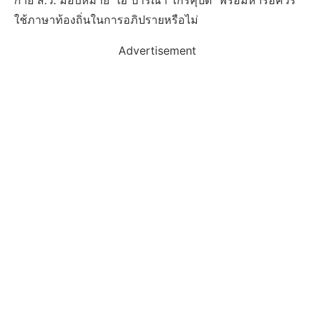
กาย ส.ว. มอบหมาย “เอ๋ ปารีณา ไกรคุปต์” พร้อมหารือควร
ใช้ภาษาท้องถิ่นในการอภิปรายหรือไม่
Advertisement