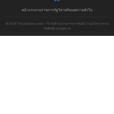
หน้าแรก
งานราชการ
รัฐวิสาหกิจ
บทความทั่วไป
© 2026 ThaiJobsGov.com - เว็บไซต์รวมงานราชการอันดับ 1 ของไทย | สงวน
ลิขสิทธิ์ตามกฎหมาย