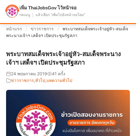
เพิ่ม ThaiJobsGov ไว้หน้าจอ
แบ่งปันโอกาส เพื่ออนาคตที่ก้าวหน้า
กดเมนู ⋮ แล้วเลือก "เพิ่มไปยังหน้าจอโฮม"
หน้าแรก
/
ข่าวราชการ
/
พระบาทสมเด็จพระเจ้าอยู่หัว-สมเด็จ
พระนางเจ้าฯ เสด็จฯ เปิดประชุมรัฐสภา
พระบาทสมเด็จพระเจ้าอยู่หัว-สมเด็จพระนาง
เจ้าฯ เสด็จฯ เปิดประชุมรัฐสภา
24 พฤษภาคม 2019
41 ครั้ง
ข่าวราชการ
,
ทั่วไป
,
บทความทั่วไป