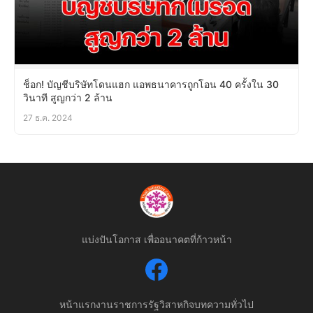
ช็อก! บัญชีบริษัทโดนแฮก แอพธนาคารถูกโอน 40 ครั้งใน 30
วินาที สูญกว่า 2 ล้าน
27 ธ.ค. 2024
แบ่งปันโอกาส เพื่ออนาคตที่ก้าวหน้า
หน้าแรก
งานราชการ
รัฐวิสาหกิจ
บทความทั่วไป