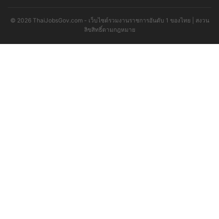
© 2026 ThaiJobsGov.com - เว็บไซต์รวมงานราชการอันดับ 1 ของไทย | สงวน
ลิขสิทธิ์ตามกฎหมาย