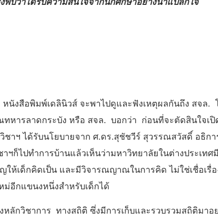
ึ่งพบว่าได้รับความสนใจจากนักศึกษาอย่างน่าแปลกใจ
หนังสือพิมพ์เดลินิวส์ จะพาไปดูและฟังเหตุผลกันถึง สจล.
ทหารลาดกระบัง หรือ สจล. บอกว่า ก่อนที่จะตัดสินใจเปิด
นักวิชาฯ ได้รับนโยบายจาก ศ.ดร.สุชัชวีร์ สุวรรณสวัสดิ์ อธิ
วิชาฯก็ไปทำการบ้านแล้วเห็นว่ามหาวิทยาลัยในต่างประเทศ
ำคัญให้เด็กคิดเป็น และมีวิจารณญาณในการคิด ไม่ใช่เชื่อเรื่
หม่อีกแขนงหนึ่งสำหรับเด็กได้
หลักวิชาการ ทางสถิติ ซึ่งมีการเก็บและรวบรวมสถิติมาอย่า