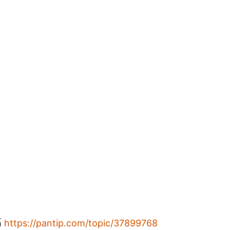
์
https://pantip.com/topic/37899768