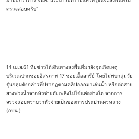
มาบอกว่าทาง จนท. ประปารับทราบแล้วพรุ่งนี้จะลงพื้นที่ไป
ตรวจสอบครับ”
14 เม.ย.61 ทีมข่าวได้เดินทางลงพื้นที่มายังจุดเกิดเหตุ
บริเวณปากซอยอิสรภาพ 17 ซอยเอื้ออารีย์ โดยไม่พบกลุ่มวัย
รุ่นกลุ่มดังกล่าวที่ปรากฏตามคลิปออกมาเล่นน้ำ หรือต่อสาย
ยางพ่วงน้ำจากหัวจ่ายดับเพลิงไปใช้แต่อย่างใด จากการ
จรวจสอบทราบว่าหัวจ่ายเป็นของการประปานครหลวง
(กปน.)