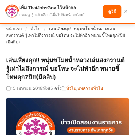
เพิ่ม ThaiJobsGov ไว้หน้าจอ
แบ่งปันโอกาส เพื่ออนาคตที่ก้าวหน้า
×
ดูวิธี
กดเมนู ⋮ แล้วเลือก "เพิ่มไปยังหน้าจอโฮม"
หน้าแรก
/
ทั่วไป
/
เล่นเสี่ยงคุก!! หนุ่มขโมยน้ำหลวงเล่น
สงกรานต์ รู้เท่าไม่ถึงการณ์ ขอโทษ จะไม่ทำอีก ทนายชี้โทษคุก7ปี!!
(มีคลิป)
เล่นเสี่ยงคุก!! หนุ่มขโมยน้ำหลวงเล่นสงกรานต์
รู้เท่าไม่ถึงการณ์ ขอโทษ จะไม่ทำอีก ทนายชี้
โทษคุก7ปี!!(มีคลิป)
15 เมษายน 2018
85 ครั้ง
ทั่วไป
,
บทความทั่วไป