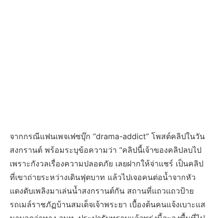
จากกรณีแฟนเพจเฟซบุ๊ก “drama-addict” โพสต์คลิปในวัน
สงกรานต์ พร้อมระบุข้อความว่า “คลิปนี้เจ้าของคลิปลบไป
เพราะกังวลเรื่องความปลอดภัย เลยฝากให้จ่าแชร์ เป็นคลิป
ที่เขาถ่ายระหว่างเดินฟุตบาท แล้วไปเจอคนต่อน้ำจากหัว
แดงดับเพลิงมาเล่นน้ำสงกรานต์กัน สถานที่แถวแถวป้าย
รถเมล์ราชภัฏบ้านสมเด็จเจ้าพระยา เบื้องต้นคนแจ้งเบาะแส