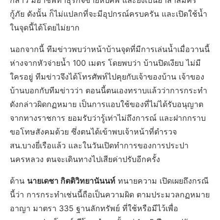
กล่าว มีอาชีพทำธุรกิจขายหีบศพ และยังเป็นอาสาสมัคร
กู้ภัย ดังนั้น ก็ไม่แปลกที่จะมีอุปกรณ์ครบครัน และเปิดใช้น้ำ
ในจุดนี้ได้โดยไม่ยาก
นอกจากนี้ ทีมข่าวพบว่าหน้าบ้านจุดที่มีการเล่นน้ำเมื่อวานนี้
ห่างจากหัวจ่ายน้ำ 100 เมตร โดยพบว่า บ้านปิดเงียบ ไม่มี
ใครอยู่ ทีมข่าวจึงได้โทรศัพท์ไปคุยกับเจ้าของบ้าน เจ้าของ
บ้านบอกกับทีมข่าวว่า ตอนนี้ตนเองทราบแล้วว่าการกระทำ
ดังกล่าวผิดกฏหมาย เป็นการแอบใช้ของที่ไม่ได้รับอนุญาต
จากทางราชการ ยอมรับว่ารู้เท่าไม่ถึงการณ์ และฝากกราบ
ขอโทษสังคมด้วย ซึ่งตนได้เข้าพบเจ้าหน้าที่ตำรวจ
สน.บางยี่เรือแล้ว และในวันเปิดทำการของการประปา
นครหลวง ตนจะเดินทางไปเสียค่าปรับอีกครั้ง
ด้าน
นายเดชา กิตติวิทยานันนท์
ทนายความ เปิดเผยถึงกรณี
นี้ว่า การกระทำเช่นนี้ถือเป็นความผิด ตามประมวลกฏหมาย
อาญา มาตรา 335 ฐานลักทรัพย์ ที่ใช้หรือมีไว้เพื่อ