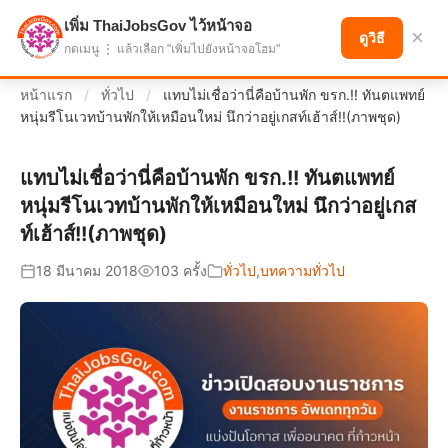
เพิ่ม ThaiJobsGov ไว้หน้าจอ
แบ่งปันโอกาส เพื่ออนาคตที่ก้าวหน้า
×
ดูวิธี
กดเมนู ⋮ แล้วเลือก "เพิ่มไปยังหน้าจอโฮม"
หน้าแรก
/
ทั่วไป
/
แทบไม่เชื่อว่านี่คือบ้านพัก ขรก.!! ทันตแพทย์
หนุ่มรีโนเวทบ้านพักให้เหมือนใหม่ นึกว่าอยู่เกสท์เฮ้าส์!!(ภาพชุด)
แทบไม่เชื่อว่านี่คือบ้านพัก ขรก.!! ทันตแพทย์
หนุ่มรีโนเวทบ้านพักให้เหมือนใหม่ นึกว่าอยู่เกส
ท์เฮ้าส์!!(ภาพชุด)
18 มีนาคม 2018
103 ครั้ง
ทั่วไป
,
บทความทั่วไป