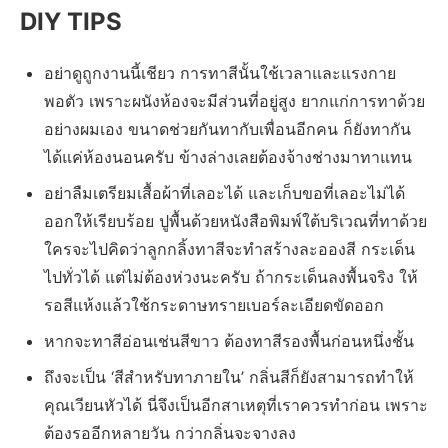
DIY TIPS
อย่าดูถูกงานนี้เชียว การทาสีนั้นใช้เวลาและแรงกาย
พอตัว เพราะผนังห้องจะมีส่วนที่อยู่สูง ยากแก่การทาด้วย
อย่างผมเอง ขนาดช่วยกันทากับเพื่อนอีกคน ก็ยังทากัน
ได้แค่ห้องนอนครับ ข้างล่างเลยต้องจ้างช่างมาทาแทน
อย่าลืมเตรียมเสื้อผ้าที่เลอะได้ และเก็บขอที่เลอะไม่ได้
ออกให้เรียบร้อย ปูพื้นด้วยหนังสือพิมพ์ใต้บริเวณที่ทาด้วย
ใครจะไปคิดว่าลูกกลิ้งทาสีจะทำสร้างละอองสี กระเด็น
ไปทั่วได้ แต่ไม่ต้องห่วงนะครับ ถ้ากระเด็นลงพื้นจริง ให้
รอสีแห้งแล้วใช้กระดาษทรายเบอร์ละเอียดขัดออก
หากจะทาสีอ่อนเช่นสีขาว ต้องทาสีรองพื้นก่อนหนึ่งชั้น
ถึงจะเป็น ‘สีสำหรับทาภายใน’ กลิ่นสีก็ยังสามารถทำให้
คุณเวียนหัวได้ นี่จึงเป็นอีกสาเหตุที่เราควรทำก่อน เพราะ
ต้องรออีกหลายวัน กว่ากลิ่นจะจางลง