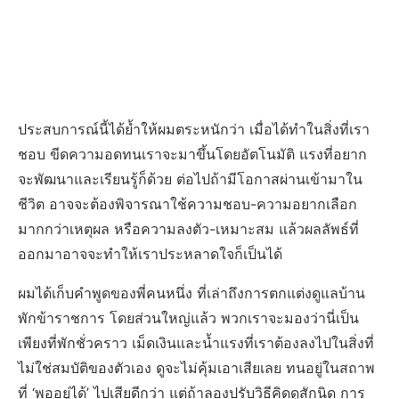
ประสบการณ์นี้ได้ย้ำให้ผมตระหนักว่า เมื่อได้ทำในสิ่งที่เรา
ชอบ ขีดความอดทนเราจะมาขึ้นโดยอัตโนมัติ แรงที่อยาก
จะพัฒนาและเรียนรู้ก็ด้วย ต่อไปถ้ามีโอกาสผ่านเข้ามาใน
ชีวิต อาจจะต้องพิจารณาใช้ความชอบ-ความอยากเลือก
มากกว่าเหตุผล หรือความลงตัว-เหมาะสม แล้วผลลัพธ์ที่
ออกมาอาจจะทำให้เราประหลาดใจก็เป็นได้
ผมได้เก็บคำพูดของพี่คนหนึ่ง ที่เล่าถึงการตกแต่งดูแลบ้าน
พักข้าราชการ โดยส่วนใหญ่แล้ว พวกเราจะมองว่านี่เป็น
เพียงที่พักชั่วคราว เม็ดเงินและน้ำแรงที่เราต้องลงไปในสิ่งที่
ไม่ใช่สมบัติของตัวเอง ดูจะไม่คุ้มเอาเสียเลย ทนอยู่ในสถาพ
ที่ ‘พออยู่ได้’ ไปเสียดีกว่า แต่ถ้าลองปรับวิธีคิดดูสักนิด การ