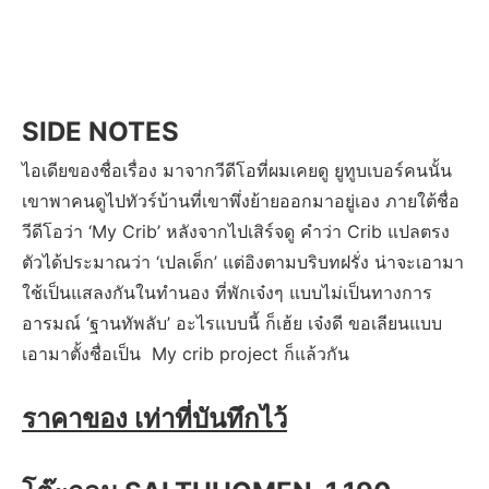
SIDE NOTES
ไอเดียของชื่อเรื่อง มาจากวีดีโอที่ผมเคยดู ยูทูบเบอร์คนนั้น
เขาพาคนดูไปทัวร์บ้านที่เขาพึ่งย้ายออกมาอยู่เอง ภายใต้ชื่อ
วีดีโอว่า ‘My Crib’ หลังจากไปเสิร์จดู คำว่า Crib แปลตรง
ตัวได้ประมาณว่า ‘เปลเด็ก’ แต่อิงตามบริบทฝรั่ง น่าจะเอามา
ใช้เป็นแสลงกันในทำนอง ที่พักเจ๋งๆ แบบไม่เป็นทางการ
อารมณ์ ‘ฐานทัพลับ’ อะไรแบบนี้ ก็เฮ้ย เจ๋งดี ขอเลียนแบบ
เอามาตั้งชื่อเป็น My crib project ก็แล้วกัน
ราคาของ เท่าที่บันทึกไว้