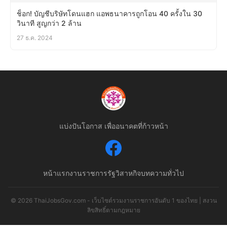
ช็อก! บัญชีบริษัทโดนแฮก แอพธนาคารถูกโอน 40 ครั้งใน 30
วินาที สูญกว่า 2 ล้าน
27 ธ.ค. 2024
แบ่งปันโอกาส เพื่ออนาคตที่ก้าวหน้า
หน้าแรก
งานราชการ
รัฐวิสาหกิจ
บทความทั่วไป
© 2026 ThaiJobsGov.com - เว็บไซต์รวมงานราชการอันดับ 1 ของไทย | สงวน
ลิขสิทธิ์ตามกฎหมาย