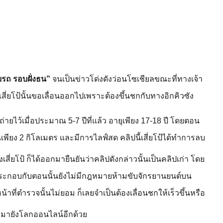
ับรถ รอบฝั่งธน”
จนเป็นข่าวโด่งดังว่อนโซเชียลขณะที่ทางเจ้า
เสี่ยโป้นั้นขอเลื่อนออกไปเพราะต้องขึ้นชกกับทางอิกคิวซัง
ถ่ายไว้เมื่อประมาณ 5-7 ปีที่แล้ว อายุเพียง 17-18 ปี โดยตอน
นเพียง 2 กิโลเมตร และมีการไลฟ์สด คลิปนี้เสี่ยโป้ได้ทำการลบ
เสี่ยโป้ ก็ได้ออกมายืนยันว่าคลิปดังกล่าวนั้นเป็นคลิปเก่า โดย
ู ประกอบกับตอนนั้นยังไม่มีกฎหมายห้ามขับจักรยานยนต์บน
าที่ตำรวจนั้นไม่ยอม ก็เลยจำเป็นต้องเลื่อนชกให้เร็วขึ้นหรือ
อกมายังโลกออนไลน์อีกด้วย