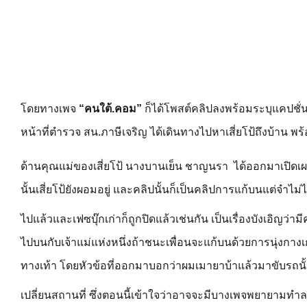
โดยทางเพจ
“คนใต้.คอม”
ก็ได้โพสต์คลิปลงพร้อมระบุแคปชั่น
หน้าที่ตำรวจ สน.ภาษีเจริญ ได้เดินทางไปหาเสี่ยโป้ถึงบ้าน พร
ด้านคุณแม่ของเสี่ยโป้ นางบานเย็น ชาญนรา ได้ออกมาเปิดเผยกับผ
นั้นเสี่ยโป้ยังผอมอยู่ และคลิปนั้นก็เป็นคลิปการแก้บนแต่จำไ
ไปแล้วและเฟซบุ๊กเก่าก็ถูกปิดแล้วเช่นกัน เป็นเรื่องบังเอิญว่
ไปบนกับเจ้าแม่แห่งหนึ่งถ้าชนะเพื่อนจะแก้บนด้วยการนุ่งกา
ทางเท้า โดยหัวข้อที่ออกมาบอกว่าผมเมายาบ้าแล้วมาขับรถนั้นไม
เปลี่ยนสถานที่ ซึ่งตอนนี้เข้าใจว่าอาจจะมีบางเพจพยายามทำลา