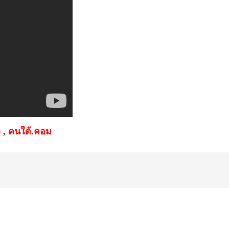
ว
,
คนใต้.คอม