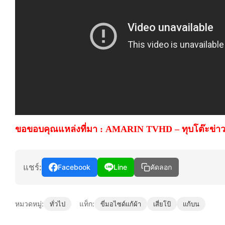
ขอขอบคุณแหล่งที่มา :
AMARIN TVHD – ทุบโต๊ะข่า
แชร์:
Facebook
Line
คัดลอก
หมวดหมู่:
แท็ก:
ทั่วไป
ขี่มอไซด์แก้ผ้า
เสี่ยโป้
แก้บน