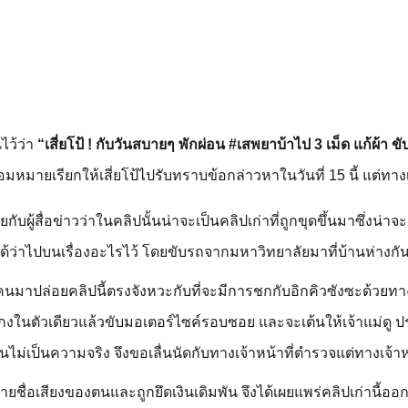
ไว้ว่า
“เสี่ยโป้ ! กับวันสบายๆ พักผ่อน #เสพยาบ้าไป 3 เม็ด แก้ผ้า ข
้อมหมายเรียกให้เสี่ยโป้ไปรับทราบข้อกล่าวหาในวันที่ 15 นี้ แต่ทาง
ู้สื่อข่าวว่าในคลิปนั้นน่าจะเป็นคลิปเก่าที่ถูกขุดขึ้นมาซึ่งน่าจะ
ม่ได้ว่าไปบนเรื่องอะไรไว้ โดยขับรถจากมหาวิทยาลัยมาที่บ้านห่างกั
ามีคนมาปล่อยคลิปนี้ตรงจังหวะกับที่จะมีการชกกับอิกคิวซังซะด้วย
ทาง
งเกงในตัวเดียวแล้วขับมอเตอร์ไซค์รอบซอย และจะเต้นให้เจ้าแม่ด
่เป็นความจริง จึงขอเลื่นนัดกับทางเจ้าหน้าที่ตำรวจแต่ทางเจ้าหน้
ยชื่อเสียงของตนและถูกยึดเงินเดิมพัน จึงได้เผยแพร่คลิปเก่านี้อ