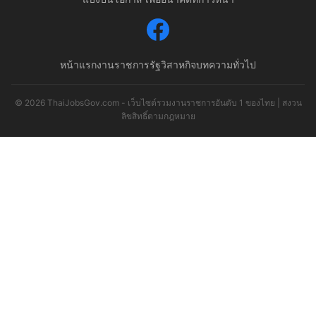
หน้าแรก
งานราชการ
รัฐวิสาหกิจ
บทความทั่วไป
© 2026 ThaiJobsGov.com - เว็บไซต์รวมงานราชการอันดับ 1 ของไทย | สงวน
ลิขสิทธิ์ตามกฎหมาย