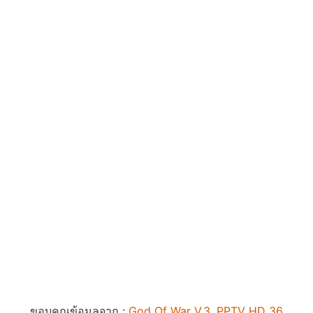
ขอบคุณข้อมูลจาก :
God Of War V.3
,
PPTV HD 36