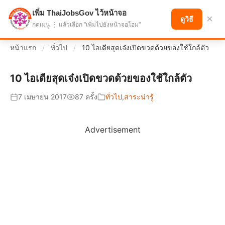
เพิ่ม ThaiJobsGov ไว้หน้าจอ
แบ่งปันโอกาส เพื่ออนาคตที่ก้าวหน้า
×
ดูวิธี
กดเมนู ⋮ แล้วเลือก "เพิ่มไปยังหน้าจอโฮม"
หน้าแรก
/
ทั่วไป
/
10 ไอเดียสุดเจ๋งเปิดขวดด้วยของใช้ใกล้ตัว
10 ไอเดียสุดเจ๋งเปิดขวดด้วยของใช้ใกล้ตัว
7 เมษายน 2017
87 ครั้ง
ทั่วไป
,
สาระน่ารู้
Advertisement