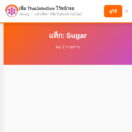
เพิ่ม ThaiJobsGov ไว้หน้าจอ
×
แบ่งปันโอกาส เพื่ออนาคตที่ก้าวหน้า
ดูวิธี
กดเมนู ⋮ แล้วเลือก "เพิ่มไปยังหน้าจอโฮม"
แท็ก: Sugar
พบ 2 รายการ