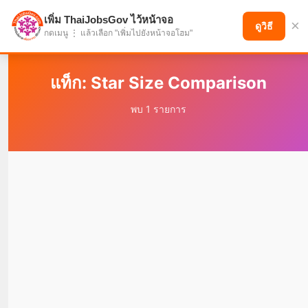
เพิ่ม ThaiJobsGov ไว้หน้าจอ
×
แบ่งปันโอกาส เพื่ออนาคตที่ก้าวหน้า
ดูวิธี
กดเมนู ⋮ แล้วเลือก "เพิ่มไปยังหน้าจอโฮม"
แท็ก: Star Size Comparison
พบ 1 รายการ