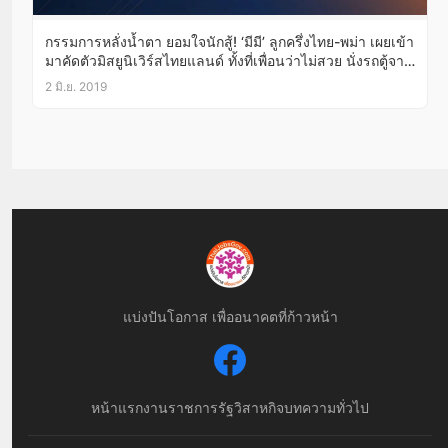
กรรมการหลั่งน้ำตา ยอมใจนักสู้! ‘มีมี’ ลูกครึ่งไทย-พม่า เผยเข้า
มาคัดตัวมิสยูนิเวิร์สไทยแลนด์ ทั้งที่เพื่อนว่าไม่สวย นั่งรถตู้จาก
แม่สอดจนเมารถ ไม่มีพี่เลี้ยง-ไม่มีเสื้อผ้ารองเท้าสวยๆใส่มาคัด
2 มิ.ย. 2019
ตัว ภาษาอังกฤษก็ไม่เก่ง เกือบถอดใจจะไม่มาแล้ว!
แบ่งปันโอกาส เพื่ออนาคตที่ก้าวหน้า
หน้าแรก
งานราชการ
รัฐวิสาหกิจ
บทความทั่วไป