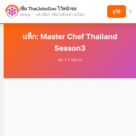
เพิ่ม ThaiJobsGov ไว้หน้าจอ
×
แบ่งปันโอกาส เพื่ออนาคตที่ก้าวหน้า
ดูวิธี
กดเมนู ⋮ แล้วเลือก "เพิ่มไปยังหน้าจอโฮม"
แท็ก: Master Chef Thailand
Season3
พบ 1 รายการ