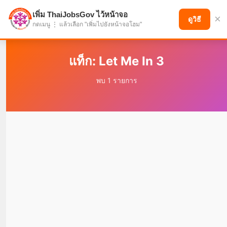
เพิ่ม ThaiJobsGov ไว้หน้าจอ
×
แบ่งปันโอกาส เพื่ออนาคตที่ก้าวหน้า
ดูวิธี
กดเมนู ⋮ แล้วเลือก "เพิ่มไปยังหน้าจอโฮม"
แท็ก: Let Me In 3
พบ 1 รายการ