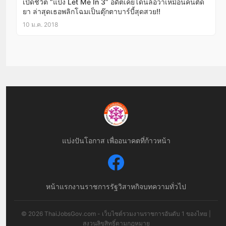
เปิดชีวิต “แป้ง Let Me In 3” อดีตเคยโดนล้อว่าเหมือนคนติด
ยา ล่าสุดเธอพลิกโฉมเป็นตุ๊กตาบาร์บี้สุดสวย!!
10 ม.ค. 2018
แบ่งปันโอกาส เพื่ออนาคตที่ก้าวหน้า
หน้าแรก
งานราชการ
รัฐวิสาหกิจ
บทความทั่วไป
© 2026 ThaiJobsGov.com - เว็บไซต์รวมงานราชการอันดับ 1 ของไทย |
สงวนลิขสิทธิ์ตามกฎหมาย