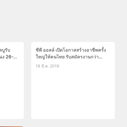
ดบูรับ
ซีพี ออลล์ เปิดโอกาสสร้างอาชีพครั้ง
่ง 26-
ใหญ่ให้คนไทย รับสมัครงานกว่า
35,000 อัตรา รับตั้งแต่วุฒิ
19 มี.ค. 2019
ม.6ถึงป.เอก 27-29มี.ค.62(อ่านราย
ละเอียดด้านใน)