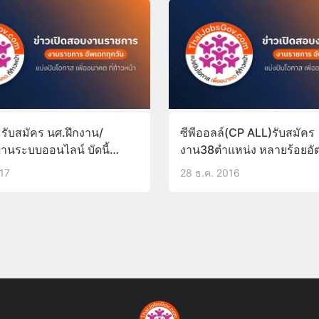
์ รับสมัคร นศ.ฝึกงาน/
ซีพีออลล์(CP ALL)รับสมัคร
่านระบบออนไลน์ บัดนี้
งาน38ตำแหน่ง หลายร้อยอั
ม.6/ปวช/ปวส/ป.ตรี/ป.โท
017
28 ธ.ค. 2016