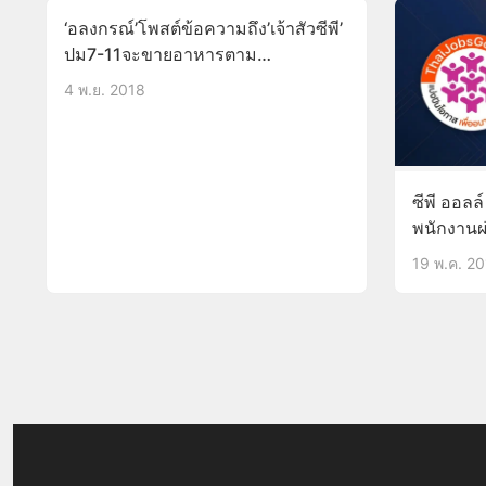
‘อลงกรณ์’โพสต์ข้อความถึง’เจ้าสัวซีพี’
ปม7-11จะขายอาหารตาม
สั่ง24ชั่วโมง ลั่น ‘ถ้ายังไม่เปลี่ยนแปลง
4 พ.ย. 2018
วันใดผมมีอำนาจ คุณจะไม่มีโอกาส
แม้แต่จะพูดคำว่าเสียใจ’
ซีพี ออลล
พนักงานผ
เป็นต้นไป
19 พ.ค. 2