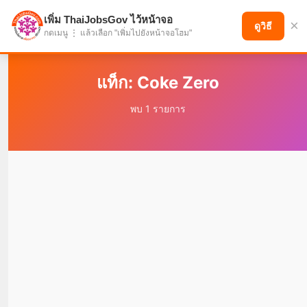
เพิ่ม ThaiJobsGov ไว้หน้าจอ
×
แบ่งปันโอกาส เพื่ออนาคตที่ก้าวหน้า
ดูวิธี
กดเมนู ⋮ แล้วเลือก "เพิ่มไปยังหน้าจอโฮม"
แท็ก: Coke Zero
พบ 1 รายการ