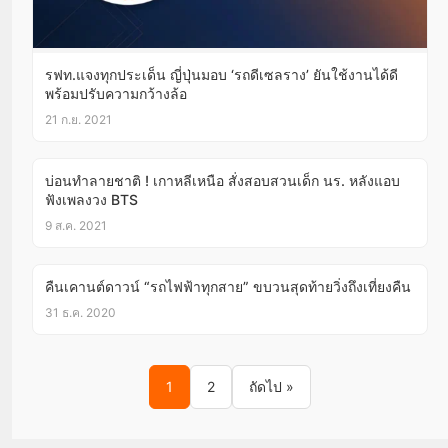
รฟท.แจงทุกประเด็น ญี่ปุ่นมอบ ‘รถดีเซลราง’ ยันใช้งานได้ดี
พร้อมปรับความกว้างล้อ
21 ก.ย. 2021
บ่อนทำลายชาติ ! เกาหลีเหนือ สั่งสอบสวนเด็ก นร. หลังแอบ
ฟังเพลงวง BTS
9 ส.ค. 2021
คืนเคานต์ดาวน์ “รถไฟฟ้าทุกสาย” ขบวนสุดท้ายวิ่งถึงเที่ยงคืน
31 ธ.ค. 2020
Posts pagination
1
2
ถัดไป »