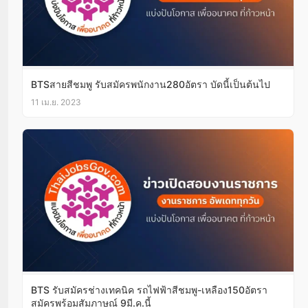
BTSสายสีชมพู รับสมัครพนักงาน280อัตรา บัดนี้เป็นต้นไป
11 เม.ย. 2023
BTS รับสมัครช่างเทคนิค รถไฟฟ้าสีชมพู-เหลือง150อัตรา
สมัครพร้อมสัมภาษณ์ 9มี.ค.นี้