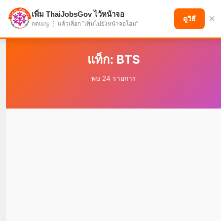
เพิ่ม ThaiJobsGov ไว้หน้าจอ
×
แบ่งปันโอกาส เพื่ออนาคตที่ก้าวหน้า
ดูวิธี
กดเมนู ⋮ แล้วเลือก "เพิ่มไปยังหน้าจอโฮม"
แท็ก: BTS
พบ 24 รายการ