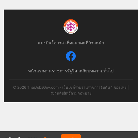
แบ่งปันโอกาส เพื่ออนาคตที่ก้าวหน้า
หน้าแรก
งานราชการ
รัฐวิสาหกิจ
บทความทั่วไป
© 2026 ThaiJobsGov.com - เว็บไซต์รวมงานราชการอันดับ 1 ของไทย |
สงวนลิขสิทธิ์ตามกฎหมาย