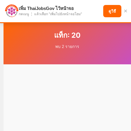
เพิ่ม ThaiJobsGov ไว้หน้าจอ
×
แบ่งปันโอกาส เพื่ออนาคตที่ก้าวหน้า
ดูวิธี
กดเมนู ⋮ แล้วเลือก "เพิ่มไปยังหน้าจอโฮม"
แท็ก: 20
พบ 2 รายการ