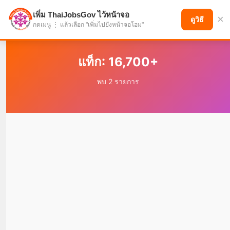
เพิ่ม ThaiJobsGov ไว้หน้าจอ
×
แบ่งปันโอกาส เพื่ออนาคตที่ก้าวหน้า
ดูวิธี
กดเมนู ⋮ แล้วเลือก "เพิ่มไปยังหน้าจอโฮม"
แท็ก: 16,700+
พบ 2 รายการ