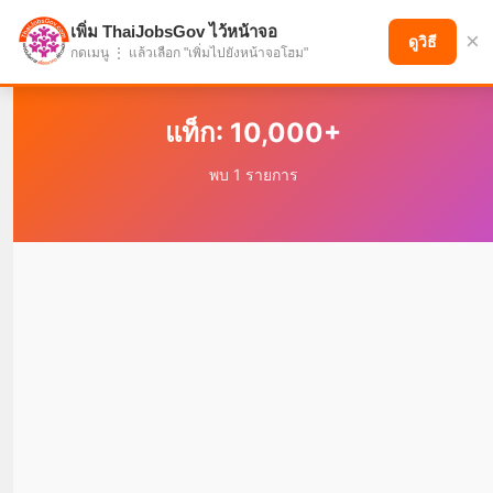
เพิ่ม ThaiJobsGov ไว้หน้าจอ
×
แบ่งปันโอกาส เพื่ออนาคตที่ก้าวหน้า
ดูวิธี
กดเมนู ⋮ แล้วเลือก "เพิ่มไปยังหน้าจอโฮม"
แท็ก: 10,000+
พบ 1 รายการ