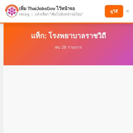
เพิ่ม ThaiJobsGov ไว้หน้าจอ
×
แบ่งปันโอกาส เพื่ออนาคตที่ก้าวหน้า
ดูวิธี
กดเมนู ⋮ แล้วเลือก "เพิ่มไปยังหน้าจอโฮม"
แท็ก: โรงพยาบาลราชวิถี
พบ 26 รายการ