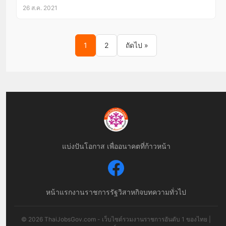
26 ส.ค. 2021
Posts pagination
1
2
ถัดไป »
แบ่งปันโอกาส เพื่ออนาคตที่ก้าวหน้า
หน้าแรก
งานราชการ
รัฐวิสาหกิจ
บทความทั่วไป
© 2026 ThaiJobsGov.com - เว็บไซต์รวมงานราชการอันดับ 1 ของไทย |