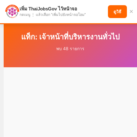
เพิ่ม ThaiJobsGov ไว้หน้าจอ
×
แบ่งปันโอกาส เพื่ออนาคตที่ก้าวหน้า
ดูวิธี
กดเมนู ⋮ แล้วเลือก "เพิ่มไปยังหน้าจอโฮม"
แท็ก: เจ้าหน้าที่บริหารงานทั่วไป
พบ 48 รายการ