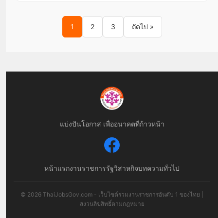
Posts pagination
1
2
3
ถัดไป »
แบ่งปันโอกาส เพื่ออนาคตที่ก้าวหน้า
หน้าแรก
งานราชการ
รัฐวิสาหกิจ
บทความทั่วไป
© 2026 ThaiJobsGov.com - เว็บไซต์รวมงานราชการอันดับ 1 ของไทย |
สงวนลิขสิทธิ์ตามกฎหมาย