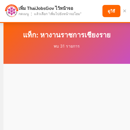
เพิ่ม ThaiJobsGov ไว้หน้าจอ
×
แบ่งปันโอกาส เพื่ออนาคตที่ก้าวหน้า
ดูวิธี
กดเมนู ⋮ แล้วเลือก "เพิ่มไปยังหน้าจอโฮม"
แท็ก: หางานราชการเชียงราย
พบ 31 รายการ