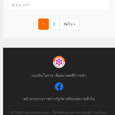
25 มี.ค. 2017
Posts pagination
1
2
ถัดไป »
แบ่งปันโอกาส เพื่ออนาคตที่ก้าวหน้า
หน้าแรก
งานราชการ
รัฐวิสาหกิจ
บทความทั่วไป
© 2026 ThaiJobsGov.com - เว็บไซต์รวมงานราชการอันดับ 1 ของไทย |